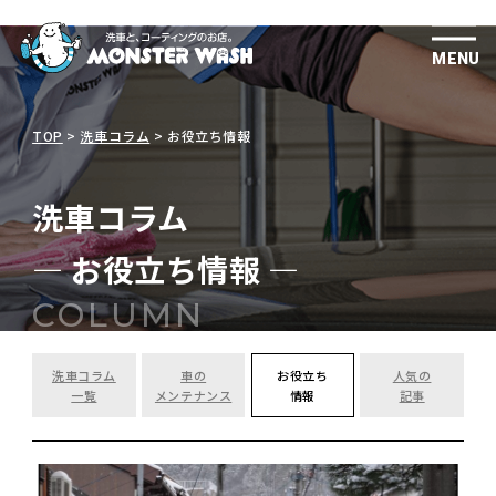
MENU
TOP
>
洗車コラム
>
お役立ち情報
洗車コラム
― お役立ち情報 ―
COLUMN
洗車コラム
車の
お役立ち
人気の
一覧
メンテナンス
情報
記事