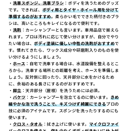
・
洗車スポンジ、洗車ブラシ
：ボディを洗うためのグッズ
です。できれば、
ボディ用とタイヤ・ホイール用を分けて
準備するのがおすすめ
。柔らかい毛でできた柄付きのブラ
シは、高いところもキレイになるので便利です。
・
洗剤
：カーシャンプーとも言います。車用品店で揃えら
れます。プロは汚れに応じて使い分けますが、自分でやり
たい場合は、
ボディ塗装に優しい中性の洗剤がおすすめ
で
す。慣れてきたら、ワックス成分や研磨剤入りのものを使
い分けるようにしましょう。
・
ホース
：自宅で洗車する場合は、水道設備を整えるとこ
ろから。洗車する場所との距離を考え、ホースを準備しま
しょう。反対側に回ったり、天井部分に水をかけるため
に、余裕のある長さにするのがおすすめです。
・
脚立
：天井部分（屋根）を洗うためには必須。
・
バケツ
：カーシャンプーを泡立てるのに使います。
きめ
細やかな泡で洗うことで、キズつけず綺麗にできる
プロの
技に必須のアイテムです。スポンジを洗ったりするのにも
使います。
・
クロス・タオル
：拭き上げに使います。
マイクロファイ
バークロスを使うと、傷も少なくボディがきれいに仕上が