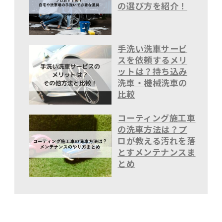
の選び方を紹介！
手洗い洗車サービ
スを依頼するメリ
ットは？持ち込み
洗車・機械洗車の
比較
コーティング施工車
の洗車方法は？プ
ロが教える汚れを落
とすメンテナンスま
とめ