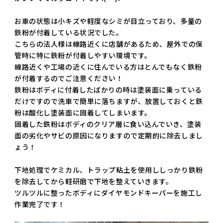
お車の状態は小キズや軽度なシミが目立っており、多量の
鉄粉が付着している状況でした。
こちらの法人様は線路近くに店舗があるため、屋外での保
管時に特に鉄粉が付着しやすい環境です。
線路近くや工場の近くに住んでいる方はとんでもなく鉄粉
が付着するのでご注意ください！
鉄粉はボディに付着したばかりの時は塗装面に乗っている
だけですので洗車で簡単に落ちますが、放置しておくと鉄
粉は酸化し塗装面に固着してしまいます。
固着した鉄粉はボディのクリア層に食い込んでいき、塗装
面の劣化やサビの原因になりますので定期的に除去しまし
ょう！
下地処理でケミカル、トラップ粘土を使用ししっかり鉄粉
を除去してから軽研磨で下地を整えていきます。
ツルツルに整ったボディにダイヤモンドキーパーを施工し
作業完了です！